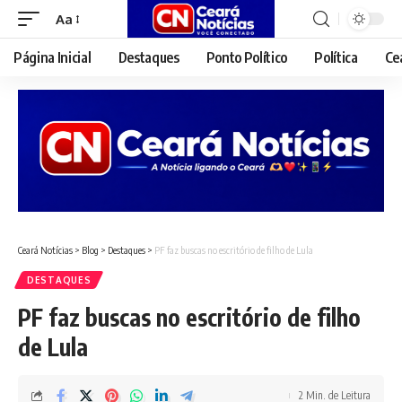
Aa
Font
Resizer
Página Inicial
Destaques
Ponto Político
Política
Ce
Ceará Notícias
>
Blog
>
Destaques
>
PF faz buscas no escritório de filho de Lula
DESTAQUES
PF faz buscas no escritório de filho
de Lula
2 Min. de Leitura