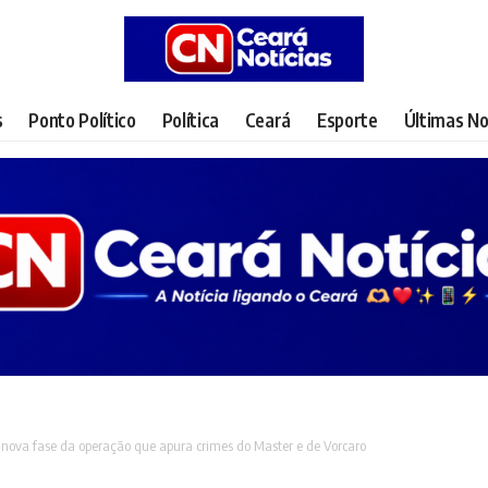
s
Ponto Político
Política
Ceará
Esporte
Últimas No
 nova fase da operação que apura crimes do Master e de Vorcaro