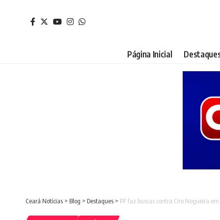
Página Inicial
Destaque
Ceará Notícias
>
Blog
>
Destaques
>
PF faz buscas contra Ciro Nogueira em