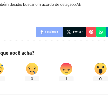
mbém decidiu buscar um acordo de delação./AE
Facebook
Twitter
 que você acha?
0
1
0