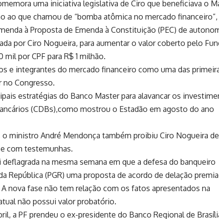
emora uma iniciativa legislativa de Ciro que beneficiava o Ma
 ao que chamou de “bomba atômica no mercado financeiro”, 
emenda à Proposta de Emenda à Constituição (PEC) de autono
tada por Ciro Nogueira, para aumentar o valor coberto pelo Fu
 mil por CPF para R$ 1 milhão.
ticos e integrantes do mercado financeiro como uma das primeir
r no Congresso.
ipais estratégias do Banco Master para alavancar os investim
Bancários (CDBs),como mostrou o Estadão em agosto do ano
, o ministro André Mendonça também proibiu Ciro Nogueira de
 e com testemunhas.
foi deflagrada na mesma semana em que a defesa do banqueiro
 da República (PGR) uma proposta de acordo de delação premia
. A nova fase não tem relação com os fatos apresentados na
tual não possui valor probatório.
bril, a PF prendeu o ex-presidente do Banco Regional de Brasíli