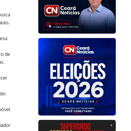
busca
aulo.
fesa
to de
s.
ecer
 do
móvel
nador