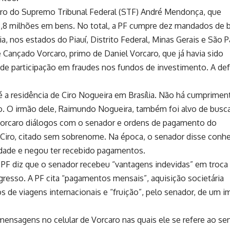
stro do Supremo Tribunal Federal (STF) André Mendonça, que
,8 milhões em bens. No total, a PF cumpre dez mandados de 
, nos estados do Piauí, Distrito Federal, Minas Gerais e São P
e Cançado Vorcaro, primo de Daniel Vorcaro, que já havia sido
a de participação em fraudes nos fundos de investimento. A de
 a residência de Ciro Nogueira em Brasília. Não há cumprimen
. O irmão dele, Raimundo Nogueira, também foi alvo de busca
 Vorcaro diálogos com o senador e ordens de pagamento do
Ciro, citado sem sobrenome. Na época, o senador disse conh
idade e negou ter recebido pagamentos.
 PF diz que o senador recebeu “vantagens indevidas” em troca
gresso. A PF cita “pagamentos mensais”, aquisição societária
s de viagens internacionais e “fruição”, pelo senador, de um i
ensagens no celular de Vorcaro nas quais ele se refere ao se