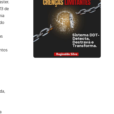
ster.
13 de
mia
ndo
as
entos
da,
a