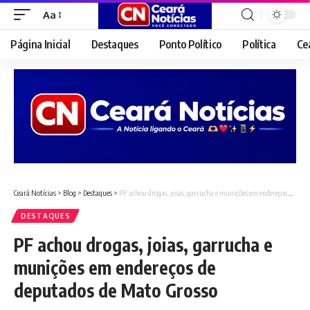
Aa
Font
Resizer
Página Inicial
Destaques
Ponto Político
Política
Ce
Ceará Notícias
>
Blog
>
Destaques
>
PF achou drogas, joias, garrucha e munições em endereços de deputados de Mato Grosso
DESTAQUES
PF achou drogas, joias, garrucha e
munições em endereços de
deputados de Mato Grosso