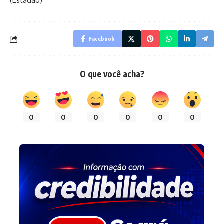
(Estadão)
Facebook
O que você acha?
0
0
0
0
0
0