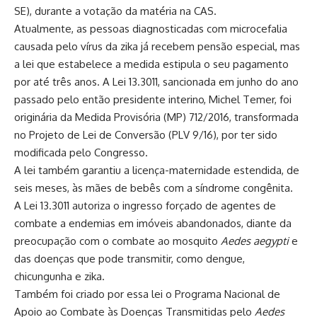
SE), durante a votação da matéria na CAS.
Atualmente, as pessoas diagnosticadas com microcefalia
causada pelo vírus da zika já recebem pensão especial, mas
a lei que estabelece a medida estipula o seu pagamento
por até três anos. A Lei 13.3011, sancionada em junho do ano
passado pelo então presidente interino, Michel Temer, foi
originária da Medida Provisória
(MP) 712/2016
, transformada
no Projeto de Lei de Conversão (PLV 9/16), por ter sido
modificada pelo Congresso.
A lei também garantiu a licença-maternidade estendida, de
seis meses, às mães de bebês com a síndrome congênita.
A Lei 13.3011 autoriza o ingresso forçado de agentes de
combate a endemias em imóveis abandonados, diante da
preocupação com o combate ao mosquito
Aedes aegypti
e
das doenças que pode transmitir, como dengue,
chicungunha e zika.
Também foi criado por essa lei o Programa Nacional de
Apoio ao Combate às Doenças Transmitidas pelo
Aedes