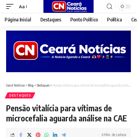
Aa
Font
Resizer
Página Inicial
Destaques
Ponto Político
Política
Ce
Ceará Notícias
>
Blog
>
Destaques
>
Pensão vitalícia para vítimas de microcefalia aguarda análise na CAE
DESTAQUES
Pensão vitalícia para vítimas de
microcefalia aguarda análise na CAE
6 Min. de Leitura