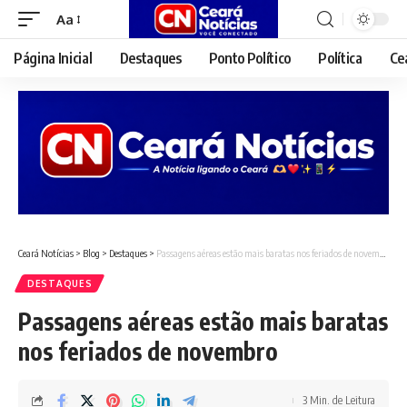
Aa
Font
Resizer
Página Inicial
Destaques
Ponto Político
Política
Ce
Ceará Notícias
>
Blog
>
Destaques
>
Passagens aéreas estão mais baratas nos feriados de novembro
DESTAQUES
Passagens aéreas estão mais baratas
nos feriados de novembro
3 Min. de Leitura