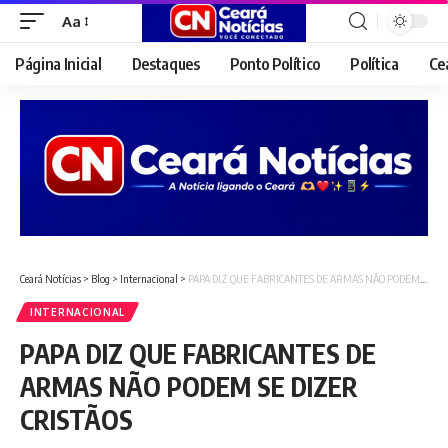
Aa
Font
Resizer
Página Inicial
Destaques
Ponto Político
Política
Ce
Ceará Notícias
>
Blog
>
Internacional
>
PAPA DIZ QUE FABRICANTES DE ARMAS NÃO PODEM SE DIZER CRISTÃOS
INTERNACIONAL
PAPA DIZ QUE FABRICANTES DE
ARMAS NÃO PODEM SE DIZER
CRISTÃOS