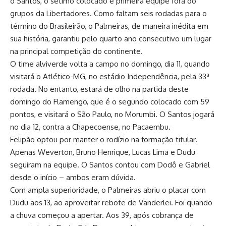
o Santos, o sétimo colocado e primeira equipe fora do
grupos da Libertadores. Como faltam seis rodadas para o
término do Brasileirão, o Palmeiras, de maneira inédita em
sua história, garantiu pelo quarto ano consecutivo um lugar
na principal competição do continente.
O time alviverde volta a campo no domingo, dia 11, quando
visitará o Atlético-MG, no estádio Independência, pela 33ª
rodada. No entanto, estará de olho na partida deste
domingo do Flamengo, que é o segundo colocado com 59
pontos, e visitará o São Paulo, no Morumbi. O Santos jogará
no dia 12, contra a Chapecoense, no Pacaembu.
Felipão optou por manter o rodízio na formação titular.
Apenas Weverton, Bruno Henrique, Lucas Lima e Dudu
seguiram na equipe. O Santos contou com Dodô e Gabriel
desde o início – ambos eram dúvida.
Com ampla superioridade, o Palmeiras abriu o placar com
Dudu aos 13, ao aproveitar rebote de Vanderlei. Foi quando
a chuva começou a apertar. Aos 39, após cobrança de