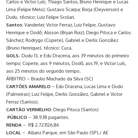
Carlos e Victor Luís; Thiago Santos, Bruno Henrique e Lucas
Lima (Felipe Melo); Gustavo Scarpa; Borja (Deyverson) e
Dudu. técnico
:
Luiz Felipe Scolari.
Santos
: Vanderlei; Victor Ferraz, Luiz Felipe, Gustavo
Henrique e Dodô; Alisson (Bryan Ruiz), Diego Pituca e Carlos
Sánchez; Rodrygo (Copete), Gabriel e Derlis González
(Bruno Henrique). técnico
:
Cuca.
GOLS-
Dudu 13, e Edu Dracena, aos 39 minutos do primeiro
tempo; Copete, aos 9 minutos, Dodô, aos 19, e Victor Luís,
aos 25 minutos do segundo tempo.
ÁRBITRO – Braulio Machado da Silva (SC)
CARTÕES AMARELO
– Edu Dracena, Lucas Lima e Dudu
(Palmeiras); Luiz Felipe, Derlis González, Gabriel e Victor
Ferraz (Santos).
CARTÃO VERMELHO
: Diego Pituca (Santos)
PÚBLICO
– 38.938 pagantes.
RENDA
– R$ 2.723126,86
LOCAL
– Allianz Parque, em São Paulo (SP)./ AE