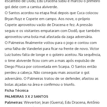
escanteio de Dudu, Edu Dracena subiu e marcou o primeiro
gol dele com a camisa alviverde.
O Santos acordou na etapa final depois que Cuca colocou
Bryan Ruyz e Copete em campo. Aos nove, o próprio
Copete aproveitou vacilo de Dracena e fez. A pressão
seguiu e os visitantes empataram com Dodô, que também
aproveitou uma bola mal afastada da zaga adversária.
O Palmeiras finalmente voltou para o jogo e contou com
uma falha de Vanderlei para ficar na frente de novo. Victor
Luiz bateu falta de longe e o goleiro aceitou. Na sequência,
o time alviverde ficou com um a mais após expulsão de
Diego Pituca por cotovelada em Scarpa. O Santos então
perdeu a cabeça. Não conseguiu mais assustar o gol
adversário. O Palmeiras tratou de se defender, afastou as
bolas alçadas na área e confirmou o triunfo.
Ficha Técnica
PALMEIRAS 3 X 2 SANTOS
Palmeiras
: Weverton; Jean (Guerra), Edu Dracena, Antônio