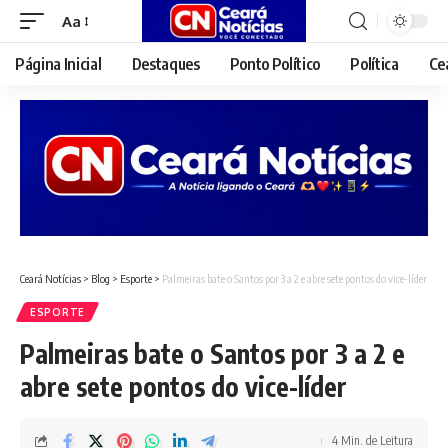
Aa
Font
Resizer
Página Inicial
Destaques
Ponto Político
Política
Ce
Ceará Notícias
>
Blog
>
Esporte
>
Palmeiras bate o Santos por 3 a 2 e abre sete pontos do vice-líder
ESPORTE
Palmeiras bate o Santos por 3 a 2 e
abre sete pontos do vice-líder
4 Min. de Leitura