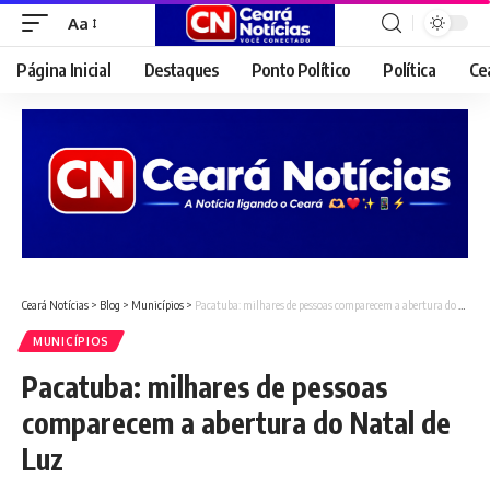
Aa
Font
Resizer
Página Inicial
Destaques
Ponto Político
Política
Ce
Ceará Notícias
>
Blog
>
Municípios
>
Pacatuba: milhares de pessoas comparecem a abertura do Natal de Luz
MUNICÍPIOS
Pacatuba: milhares de pessoas
comparecem a abertura do Natal de
Luz