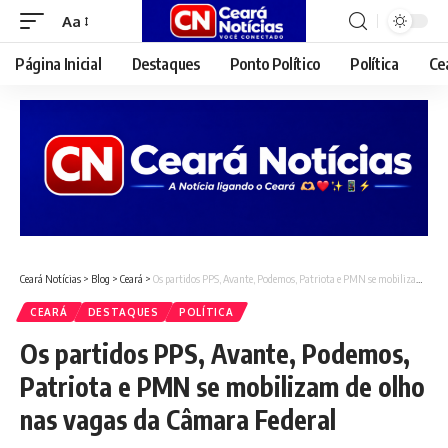
Aa
Font
Resizer
Página Inicial
Destaques
Ponto Político
Política
Ce
Ceará Notícias
>
Blog
>
Ceará
>
Os partidos PPS, Avante, Podemos, Patriota e PMN se mobilizam de olho nas vagas da Câmara Federal
CEARÁ
DESTAQUES
POLÍTICA
Os partidos PPS, Avante, Podemos,
Patriota e PMN se mobilizam de olho
nas vagas da Câmara Federal