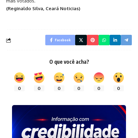
mais votados.
(Reginaldo Silva, Ceará Noticias)
Facebook
O que você acha?
0
0
0
0
0
0