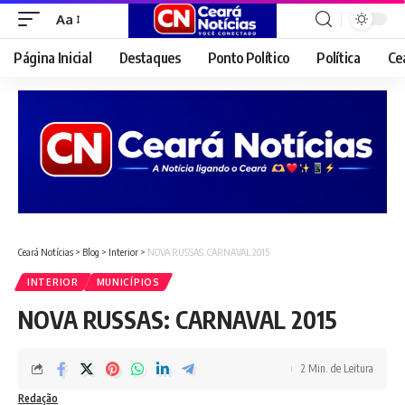
Aa
Font
Resizer
Página Inicial
Destaques
Ponto Político
Política
Ce
Ceará Notícias
>
Blog
>
Interior
>
NOVA RUSSAS: CARNAVAL 2015
INTERIOR
MUNICÍPIOS
NOVA RUSSAS: CARNAVAL 2015
2 Min. de Leitura
Redação