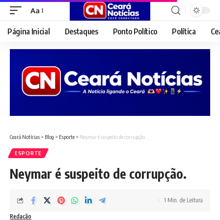
Aa
Font
Resizer
Página Inicial
Destaques
Ponto Político
Política
Ce
Ceará Notícias
>
Blog
>
Esporte
>
Neymar é suspeito de corrupção.
ESPORTE
Neymar é suspeito de corrupção.
1 Min. de Leitura
Redação