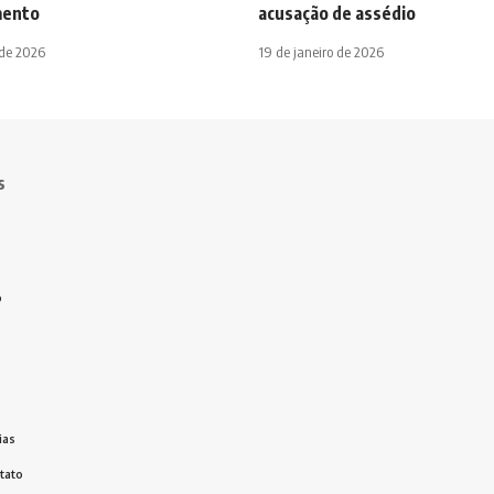
mento
acusação de assédio
 de 2026
19 de janeiro de 2026
s
o
ias
tato