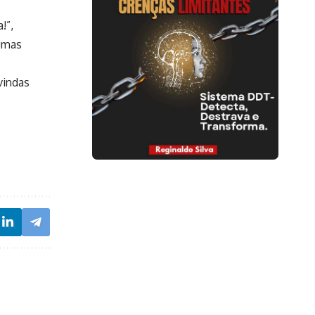
!”,
gumas
vindas