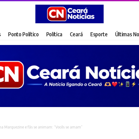
s
Ponto Político
Política
Ceará
Esporte
Últimas No
una Marquezine e fãs se animam: “Vocês se amam”