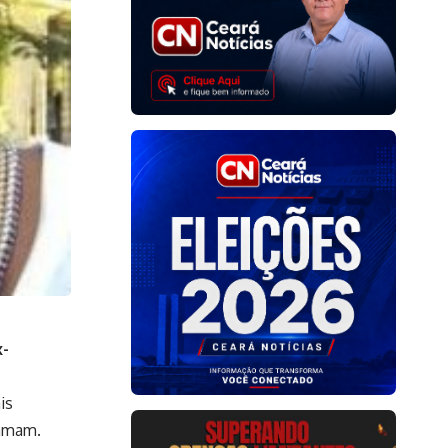
x-
is
 amam.