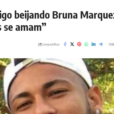
igo beijando Bruna Marque
ês se amam”
1 Mi
Compartilhar