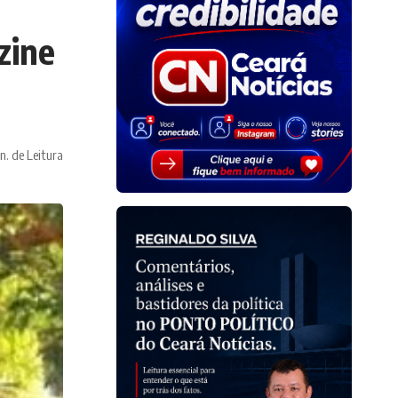
zine
n. de Leitura