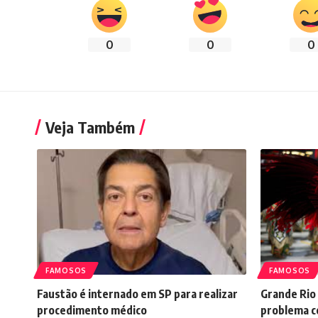
0
0
0
Veja Também
FAMOSOS
FAMOSOS
Faustão é internado em SP para realizar
Grande Rio
procedimento médico
problema co