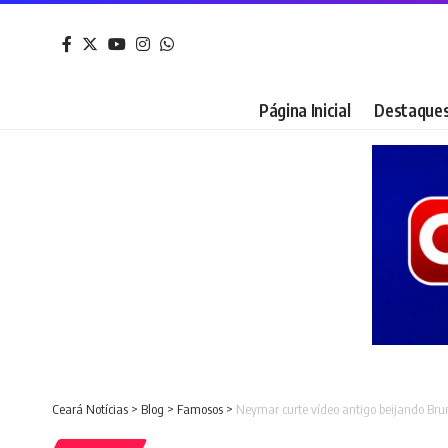
Página Inicial
Destaque
Ceará Notícias
>
Blog
>
Famosos
>
Neymar curte vídeo antigo beijando Br