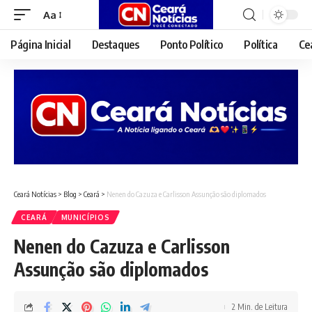
Aa
Font
Resizer
Página Inicial
Destaques
Ponto Político
Política
Ce
Ceará Notícias
>
Blog
>
Ceará
>
Nenen do Cazuza e Carlisson Assunção são diplomados
CEARÁ
MUNICÍPIOS
Nenen do Cazuza e Carlisson
Assunção são diplomados
2 Min. de Leitura