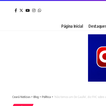
Página Inicial
Destaque
Ceará Notícias
>
Blog
>
Política
>
‘Não temos um De Gaulle’, diz FHC sobre a