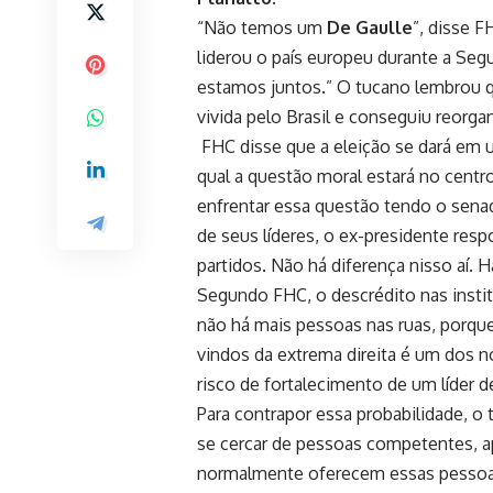
“Não temos um
De Gaulle
”, disse F
liderou o país europeu durante a Se
estamos juntos.” O tucano lembrou qu
vivida pelo Brasil e conseguiu reorga
FHC disse que a eleição se dará em u
qual a questão moral estará no cent
enfrentar essa questão tendo o sena
de seus líderes, o ex-presidente re
partidos. Não há diferença nisso aí. 
Segundo FHC, o descrédito nas institu
não há mais pessoas nas ruas, porqu
vindos da extrema direita é um dos no
risco de fortalecimento de um líder
Para contrapor essa probabilidade, 
se cercar de pessoas competentes, a
normalmente oferecem essas pessoa