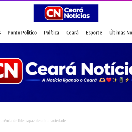
s
Ponto Político
Política
Ceará
Esporte
Últimas No
usência de líder capaz de unir a sociedade