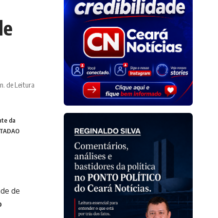
de
n. de Leitura
te da
ESTADAO
ade de
o