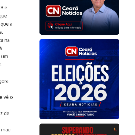
69 e
 que
 que a
e.
ta na
á
o um
s
gora
e vê o
az de
m mau