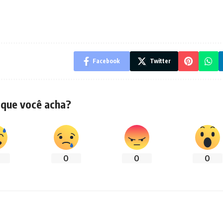
Facebook
Twitter
 que você acha?
0
0
0