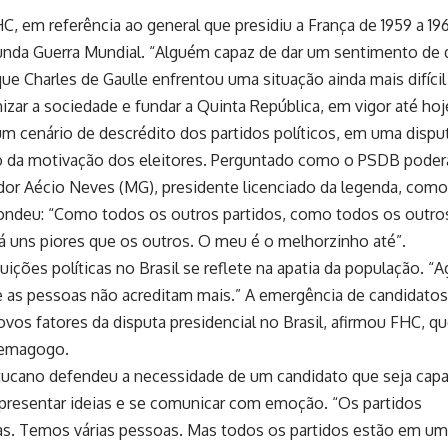
HC, em referência ao general que presidiu a França de 1959 a 19
gunda Guerra Mundial. “Alguém capaz de dar um sentimento de
e Charles de Gaulle enfrentou uma situação ainda mais difícil
nizar a sociedade e fundar a Quinta República, em vigor até hoj
m cenário de descrédito dos partidos políticos, em uma dispu
ro da motivação dos eleitores. Perguntado como o PSDB poder
dor Aécio Neves (MG), presidente licenciado da legenda, com
spondeu: “Como todos os outros partidos, como todos os outro
Há uns piores que os outros. O meu é o melhorzinho até”.
ições políticas no Brasil se reflete na apatia da população. “A
e as pessoas não acreditam mais.” A emergência de candidatos
vos fatores da disputa presidencial no Brasil, afirmou FHC, qu
 demagogo.
o tucano defendeu a necessidade de um candidato que seja cap
presentar ideias e se comunicar com emoção. “Os partidos
s. Temos várias pessoas. Mas todos os partidos estão em u