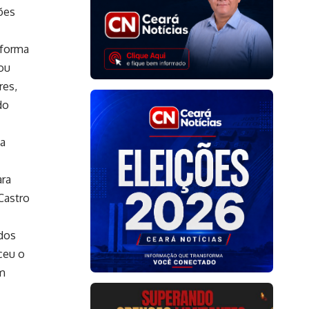
ções
reforma
ou
res,
 do
na
ara
Castro
 dos
ceu o
am