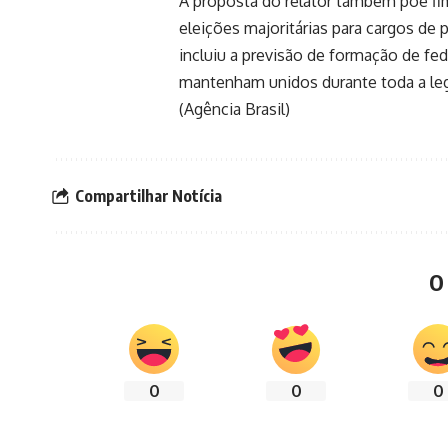
A proposta do relator também põe fi
eleições majoritárias para cargos de 
incluiu a previsão de formação de fe
mantenham unidos durante toda a le
(Agência Brasil)
Compartilhar Notícia
O
0
0
0