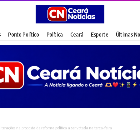
s
Ponto Político
Política
Ceará
Esporte
Últimas No
lterações na proposta de reforma política a ser votada na terça-feira