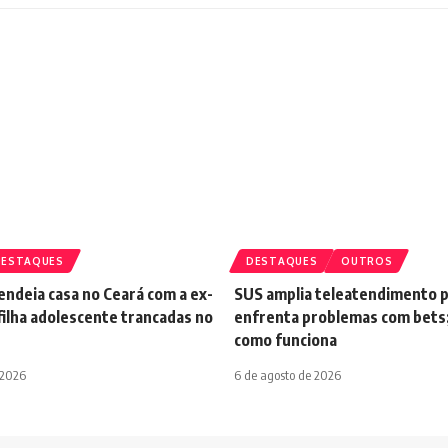
DESTAQUES
DESTAQUES
OUTROS
ndeia casa no Ceará com a ex-
SUS amplia teleatendimento 
filha adolescente trancadas no
enfrenta problemas com bets;
como funciona
 2026
6 de agosto de 2026