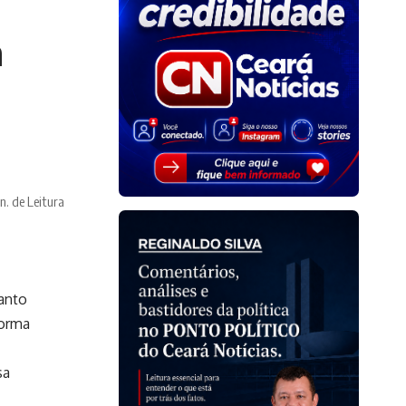
a
n. de Leitura
anto
forma
sa