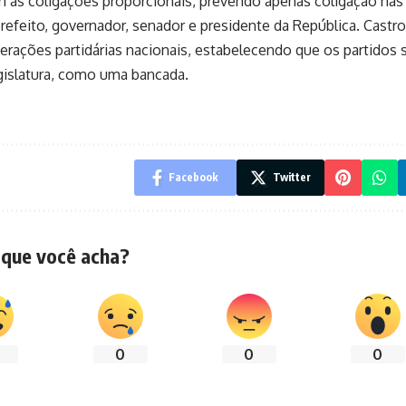
m às coligações proporcionais, prevendo apenas coligação nas
prefeito, governador, senador e presidente da República. Castro
derações partidárias nacionais, estabelecendo que os partidos 
gislatura, como uma bancada.
Facebook
Twitter
 que você acha?
0
0
0