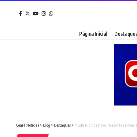
Página Inicial
Destaque
Ceará Notícias
>
Blog
>
Destaques
>
Muda tudo de novo, relator faz novas a