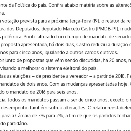
e da Política do país. Confira abaixo matéria sobre as altera
ma.
 votação prevista para a próxima terça-feira (19), o relator da 
âmara dos Deputados, deputado Marcelo Castro (PMDB-PI), mud
 polêmica. Ponto alterado foi o tempo de mandato de senado
 proposta apresentada, há dois dias, Castro reduziu a duração
os para cinco anos, igualando a outros cargos eletivos.
onjunto de propostas que vêm sendo discutidas, há 20 anos, 
isando a melhorar o sistema eleitoral do país.
das as eleições – de presidente a vereador – a partir de 2018. P
m mandatos de dois anos. Com as mudanças apresentadas hoje, 
do o mandato de 2016 para seis anos.
ência, todos os mandatos passam a ser de cinco anos, exceto o
e desempenho também sofreu alterações. O relator reestabele
s para a Câmara de 3% para 2%, a fim de que os partidos tenh
do partidário.