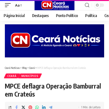
Aa
Font
Resizer
Página Inicial
Destaques
Ponto Político
Política
Ce
Ceará Notícias
>
Blog
>
Ceará
>
MPCE deflagra Operação Bamburral em Crateús
CEARÁ
MUNICÍPIOS
MPCE deflagra Operação Bamburral
em Crateús
1 Min. de Leitura