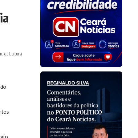
ia
n. de Leitura
 do
ntos
oito