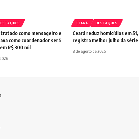
DESTAQUES
CEARÁ
DESTAQUES
tratado como mensageiro e
Ceará reduz homicídios em 51
hava como coordenador será
registra melhor julho da série
 em R$ 300 mil
8 de agosto de 2026
 2026
s
o