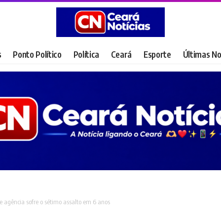
s
Ponto Político
Política
Ceará
Esporte
Últimas No
e agência sofre o sétimo assalto em 6 anos