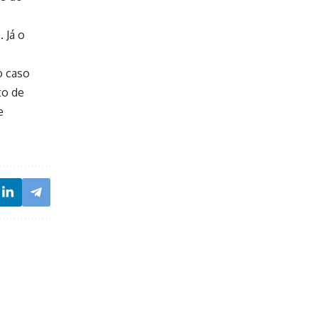
 Já o
o caso
to de
e