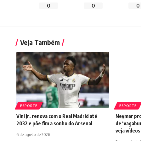
0
0
0
Veja Também
ESPORTE
ESPORTE
Vini Jr. renova com o Real Madrid até
Neymar pro
2032 e põe fim a sonho do Arsenal
de ‘vagabu
veja vídeos
6 de agosto de 2026