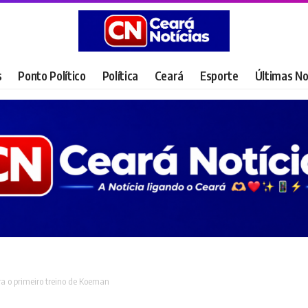
s
Ponto Político
Política
Ceará
Esporte
Últimas No
ra o primeiro treino de Koeman