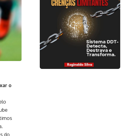
xar o
elo
lube
ltimos
a.
is do