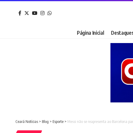
Página Inicial
Destaque
Ceará Notícias
>
Blog
>
Esporte
>
Messi não se reapresenta ao Barcelona pa