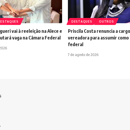
DESTAQUES
DESTAQUES
OUTROS
ueri vai à reeleição na Alece e
Priscila Costa renuncia a carg
putará vaga na Câmara Federal
vereadora para assumir como
federal
 2026
7 de agosto de 2026
s
o