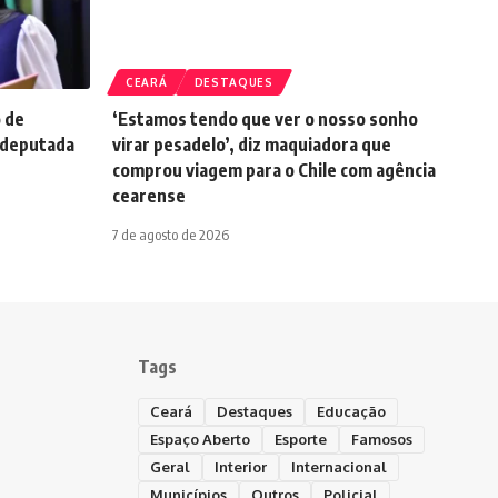
CEARÁ
DESTAQUES
o de
‘Estamos tendo que ver o nosso sonho
 deputada
virar pesadelo’, diz maquiadora que
comprou viagem para o Chile com agência
cearense
7 de agosto de 2026
Tags
Ceará
Destaques
Educação
Espaço Aberto
Esporte
Famosos
Geral
Interior
Internacional
Municípios
Outros
Policial