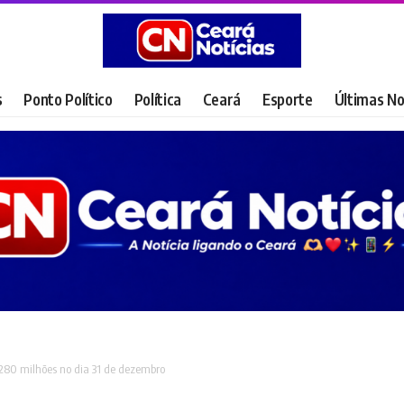
s
Ponto Político
Política
Ceará
Esporte
Últimas No
80 milhões no dia 31 de dezembro