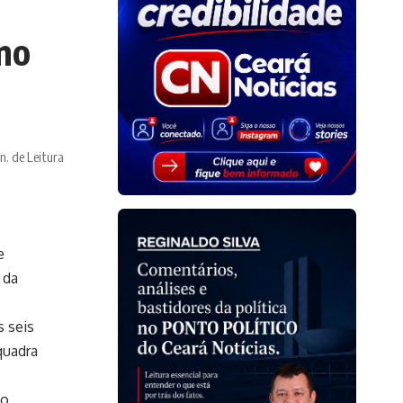
no
n. de Leitura
e
 da
s seis
quadra
ao