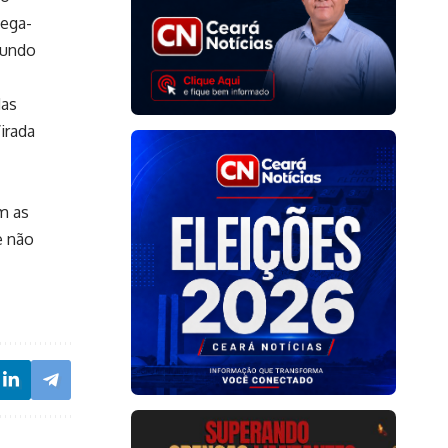
Mega-
gundo
das
irada
m as
e não