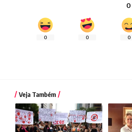
O
0
0
0
Veja Também