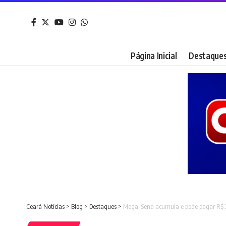
Página Inicial
Destaque
Ceará Notícias
>
Blog
>
Destaques
>
Mega-Sena acumula e pode pagar R$ 2