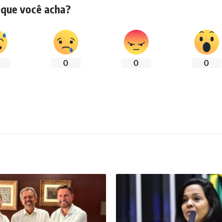
 que você acha?
0
0
0