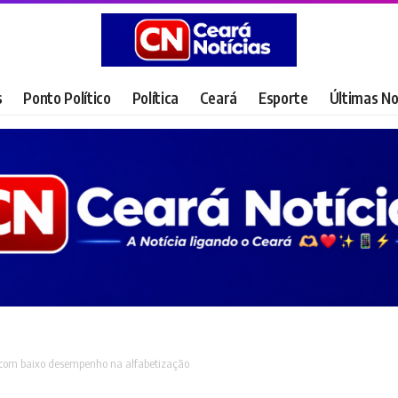
s
Ponto Político
Política
Ceará
Esporte
Últimas No
s com baixo desempenho na alfabetização