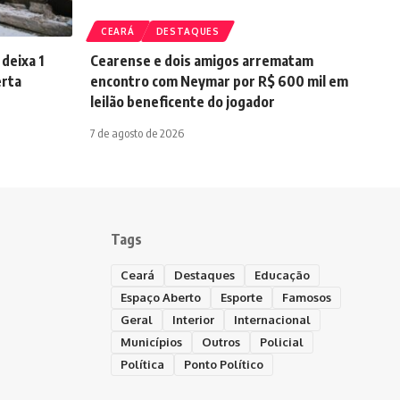
CEARÁ
DESTAQUES
 deixa 1
Cearense e dois amigos arrematam
erta
encontro com Neymar por R$ 600 mil em
leilão beneficente do jogador
7 de agosto de 2026
Tags
Ceará
Destaques
Educação
Espaço Aberto
Esporte
Famosos
Geral
Interior
Internacional
Municípios
Outros
Policial
Política
Ponto Político