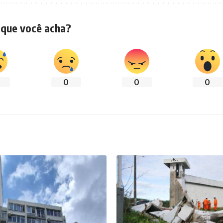
 que você acha?
0
0
0