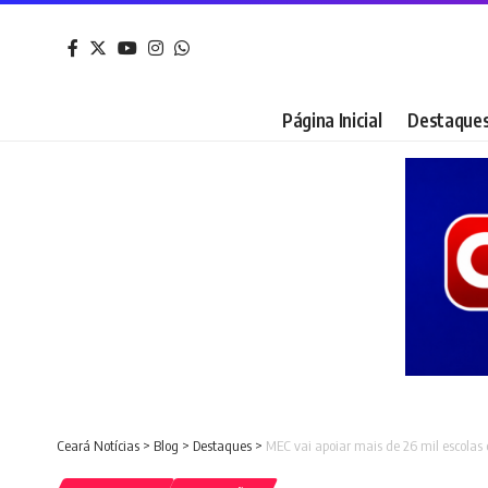
Página Inicial
Destaque
Ceará Notícias
>
Blog
>
Destaques
>
MEC vai apoiar mais de 26 mil escola