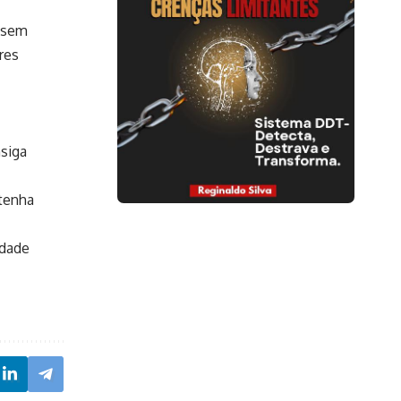
ssem
res
nsiga
 tenha
idade