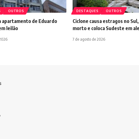
S
OUTROS
DESTAQUES
OUTROS
ca apartamento de Eduardo
Ciclone causa estragos no Sul,
m leilão
morto e coloca Sudeste em al
 2026
7 de agosto de 2026
s
o