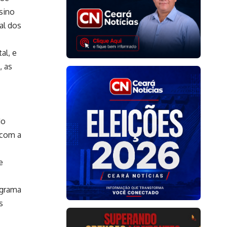
sino
al dos
al, e
, as
do
 com a
e
ograma
s