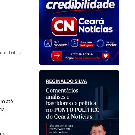
n. de Leitura
ém até
ial
que