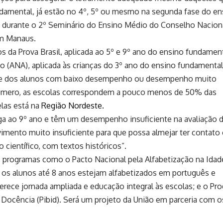
ndamental, já estão no 4º, 5º ou mesmo na segunda fase do en
durante o 2º Seminário do Ensino Médio do Conselho Nacion
em Manaus.
s da Prova Brasil, aplicada ao 5º e 9º ano do ensino fundament
o (ANA), aplicada às crianças do 3º ano do ensino fundamental
rte dos alunos com baixo desempenho ou desempenho muito
 número, as escolas correspondem a pouco menos de 50% das
elas está na
Região Nordeste.
a ao 9º ano e têm um desempenho insuficiente na avaliação 
imento muito insuficiente para que possa almejar ter contato
 científico, com textos históricos”.
e programas como o Pacto Nacional pela Alfabetização na Idad
e os alunos até 8 anos estejam alfabetizados em português e
rece jornada ampliada e educação integral às escolas; e o Pr
à Docência (Pibid). Será um projeto da União em parceria com o