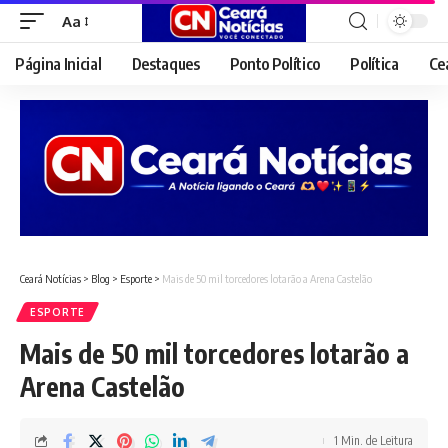
Aa
Font
Resizer
Página Inicial
Destaques
Ponto Político
Política
Ce
Ceará Notícias
>
Blog
>
Esporte
>
Mais de 50 mil torcedores lotarão a Arena Castelão
ESPORTE
Mais de 50 mil torcedores lotarão a
Arena Castelão
1 Min. de Leitura