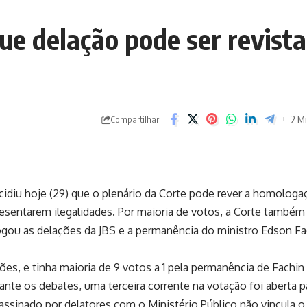
ue delação pode ser revist
2 Mi
Compartilhar
idiu hoje (29) que o plenário da Corte pode rever a homologa
esentarem ilegalidades. Por maioria de votos, a Corte também
gou as delações da JBS e a permanência do ministro Edson Fa
es, e tinha maioria de 9 votos a 1 pela permanência de Fachin 
nte os debates, uma terceira corrente na votação foi aberta p
 assinado por delatores com o Ministério Público não vincula o