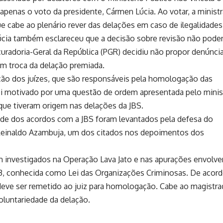
va apenas o voto da presidente, Cármen Lúcia. Ao votar, a minist
 cabe ao plenário rever das delações em caso de ilegalidades
cia também esclareceu que a decisão sobre revisão não poder
curadoria-Geral da República (PGR) decidiu não propor denúnci
em troca da delação premiada.
ção dos juízes, que são responsáveis pela homologação das
oi motivado por uma questão de ordem apresentada pelo minis
que tiveram origem nas delações da JBS.
de dos acordos com a JBS foram levantados pela defesa do
Reinaldo Azambuja, um dos citados nos depoimentos dos
 investigados na Operação Lava Jato e nas apurações envolve
13, conhecida como Lei das Organizações Criminosas. De acor
deve ser remetido ao juiz para homologação. Cabe ao magistr
 voluntariedade da delação.