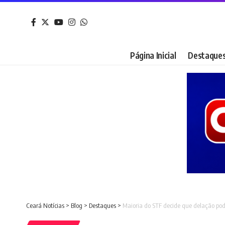
Página Inicial
Destaque
Ceará Notícias
>
Blog
>
Destaques
>
Maioria do STF decide que delação pode