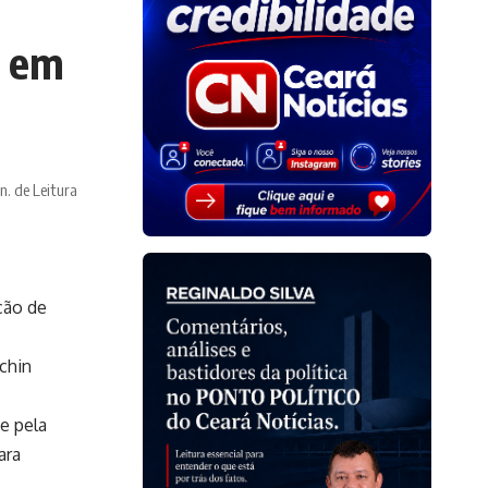
a em
n. de Leitura
ção de
chin
e pela
ara