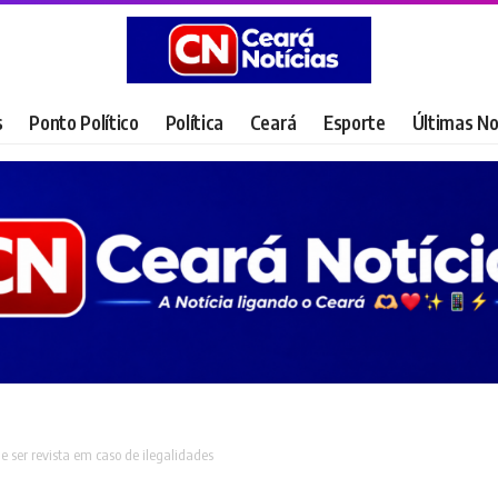
s
Ponto Político
Política
Ceará
Esporte
Últimas No
 ser revista em caso de ilegalidades