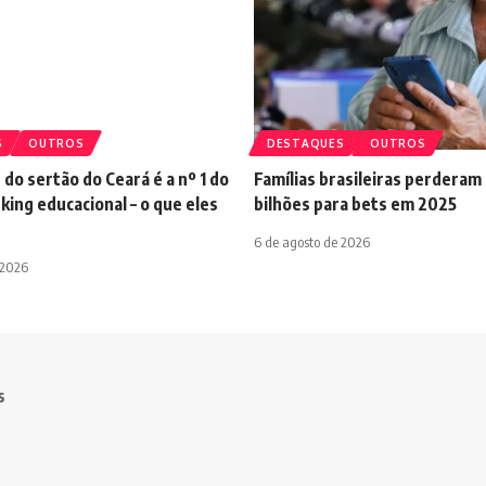
S
OUTROS
DESTAQUES
OUTROS
 do sertão do Ceará é a nº 1 do
Famílias brasileiras perderam
king educacional – o que eles
bilhões para bets em 2025
6 de agosto de 2026
 2026
s