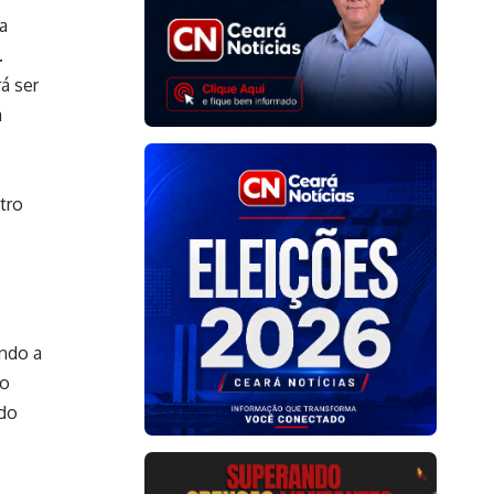
ra
.
á ser
a
tro
ndo a
do
ado