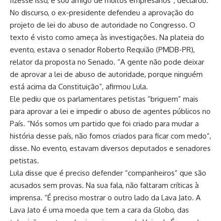
fizesse isso, e sou amigo de muitos empresários”, declarou.
No discurso, o ex-presidente defendeu a aprovação do
projeto de lei do abuso de autoridade no Congresso. O
texto é visto como ameça às investigações. Na plateia do
evento, estava o senador Roberto Requião (PMDB-PR),
relator da proposta no Senado. “A gente não pode deixar
de aprovar a lei de abuso de autoridade, porque ninguém
está acima da Constituição”, afirmou Lula.
Ele pediu que os parlamentares petistas “briguem” mais
para aprovar a lei e impedir o abuso de agentes públicos no
País. “Nós somos um partido que foi criado para mudar a
história desse país, não fomos criados para ficar com medo”,
disse. No evento, estavam diversos deputados e senadores
petistas.
Lula disse que é preciso defender “companheiros” que são
acusados sem provas. Na sua fala, não faltaram críticas à
imprensa. “É preciso mostrar o outro lado da Lava Jato. A
Lava Jato é uma moeda que tem a cara da Globo, das