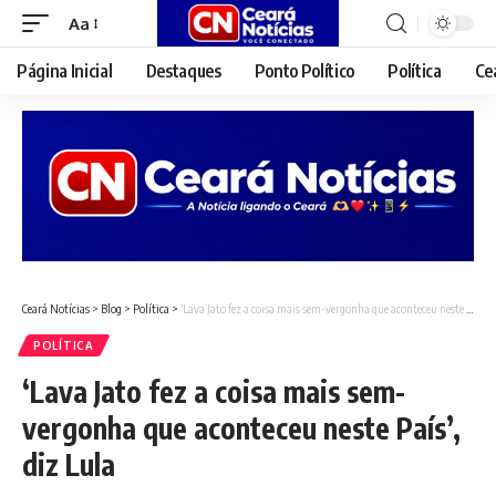
Aa
Font
Resizer
Página Inicial
Destaques
Ponto Político
Política
Ce
Ceará Notícias
>
Blog
>
Política
>
‘Lava Jato fez a coisa mais sem-vergonha que aconteceu neste País’, diz Lula
POLÍTICA
‘Lava Jato fez a coisa mais sem-
vergonha que aconteceu neste País’,
diz Lula