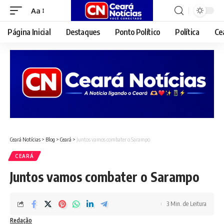
Aa
Font
Resizer
Página Inicial
Destaques
Ponto Político
Política
Ce
Ceará Notícias
>
Blog
>
Ceará
>
Juntos vamos combater o Sarampo
CEARÁ
Juntos vamos combater o Sarampo
3 Min. de Leitura
Redação