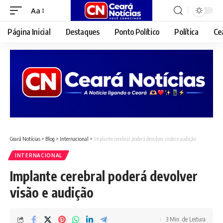
Aa
Font
Resizer
Página Inicial
Destaques
Ponto Político
Política
Ce
Ceará Notícias
>
Blog
>
Internacional
>
Implante cerebral poderá devolver visão e audição
INTERNACIONAL
Implante cerebral poderá devolver
visão e audição
3 Min. de Leitura