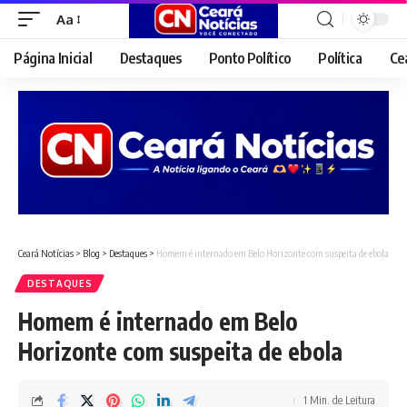
Aa
Font
Resizer
Página Inicial
Destaques
Ponto Político
Política
Ce
Ceará Notícias
>
Blog
>
Destaques
>
Homem é internado em Belo Horizonte com suspeita de ebola
DESTAQUES
Homem é internado em Belo
Horizonte com suspeita de ebola
1 Min. de Leitura