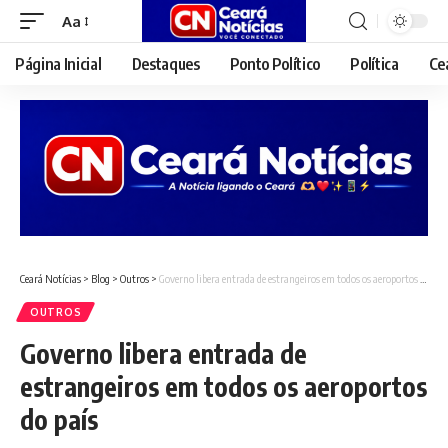
Aa
Font
Resizer
Página Inicial
Destaques
Ponto Político
Política
Ce
Ceará Notícias
>
Blog
>
Outros
>
Governo libera entrada de estrangeiros em todos os aeroportos do país
OUTROS
Governo libera entrada de
estrangeiros em todos os aeroportos
do país