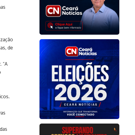
nas
ização
as, de
. “A
o
icos.
vas
adas