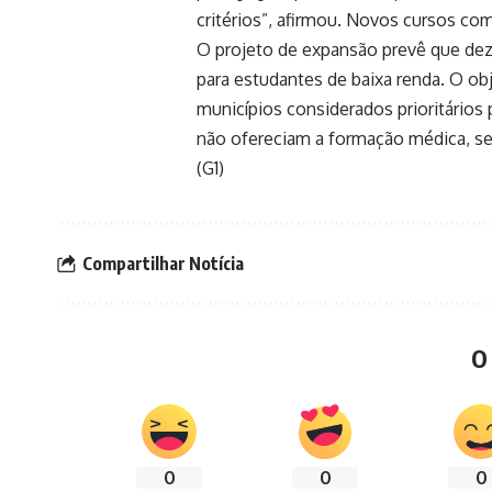
critérios”, afirmou. Novos cursos co
O projeto de expansão prevê que dez
para estudantes de baixa renda. O ob
municípios considerados prioritários
não ofereciam a formação médica, s
(G1)
Compartilhar Notícia
O
0
0
0