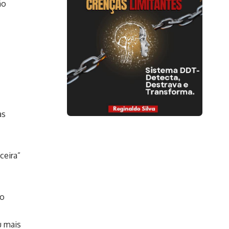
ão
as
ceira”
ão
u mais