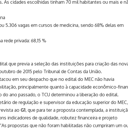
os. As cidades escolhidas tinham 70 mil habitantes ou mais e n
ina
riou 5.306 vagas em cursos de medicina, sendo 68% delas em
a rede privada: 68,15 %
tal que previa a seleção das instituições para criação das nov
utubro de 2015 pelo Tribunal de Contas da União.
estacou em seu despacho que no edital do MEC não havia
abilitação, principalmente quanto à capacidade econômico-finan
do ano passado, o TCU determinou a liberação do edital.
etário de regulação e supervisor da educação superior do MEC,
revista ao
G1
, que para ter a proposta contemplada, a instituiç
bons indicadores de qualidade, robutez financeira e projeto
“As propostas que não foram habilitadas não cumpriram um o