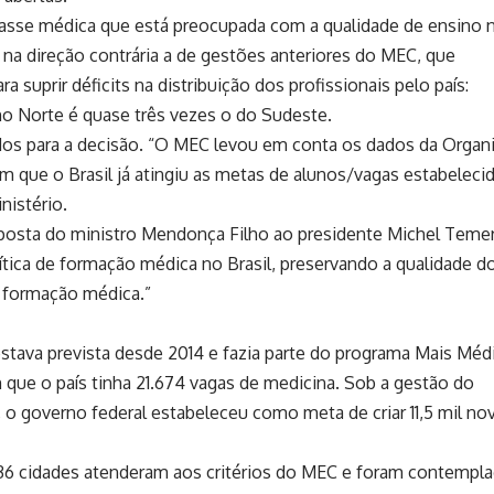
classe médica que está preocupada com a qualidade de ensino 
 na direção contrária a de gestões anteriores do MEC, que
 suprir déficits na distribuição dos profissionais pelo país:
o Norte é quase três vezes o do Sudeste
.
os para a decisão. “O MEC levou em conta os dados da Organ
que o Brasil já atingiu as metas de alunos/vagas estabelecid
nistério.
oposta do ministro Mendonça Filho ao presidente Michel Temer
lítica de formação médica no Brasil, preservando a qualidade d
na formação médica.”
stava prevista desde 2014 e fazia parte do programa Mais Méd
 que o país tinha
21.674 vagas de medicina
. Sob a gestão do
 o governo federal estabeleceu como meta de criar 11,5 mil no
36 cidades atenderam aos critérios do MEC e foram contempl