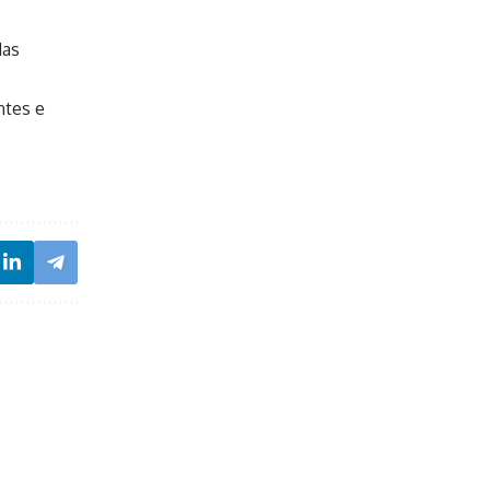
das
ntes e