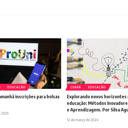
S
EDUCAÇÃO
CEARÁ
EDUCAÇÃO
manhã inscrições para bolsas
Explorando novos horizontes 
educação: Métodos Inovadore
e Aprendizagem. Por Silsa Agu
e 2025
12 de março de 2024