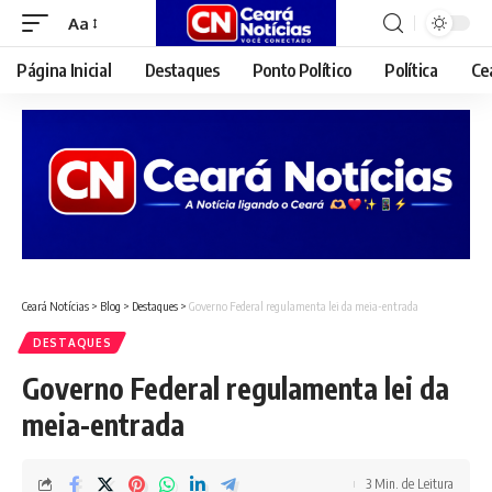
Aa
Font
Resizer
Página Inicial
Destaques
Ponto Político
Política
Ce
Ceará Notícias
>
Blog
>
Destaques
>
Governo Federal regulamenta lei da meia-entrada
DESTAQUES
Governo Federal regulamenta lei da
meia-entrada
3 Min. de Leitura