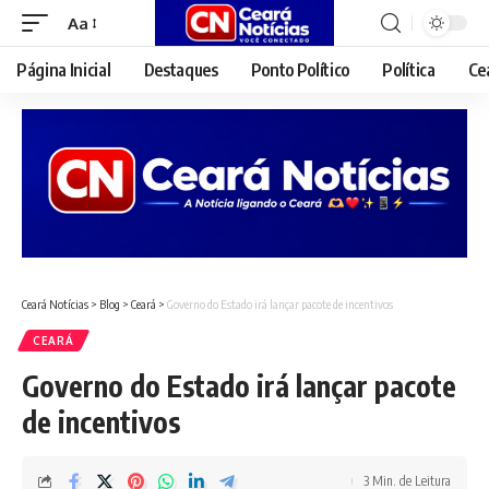
Aa
Font
Resizer
Página Inicial
Destaques
Ponto Político
Política
Ce
Ceará Notícias
>
Blog
>
Ceará
>
Governo do Estado irá lançar pacote de incentivos
CEARÁ
Governo do Estado irá lançar pacote
de incentivos
3 Min. de Leitura