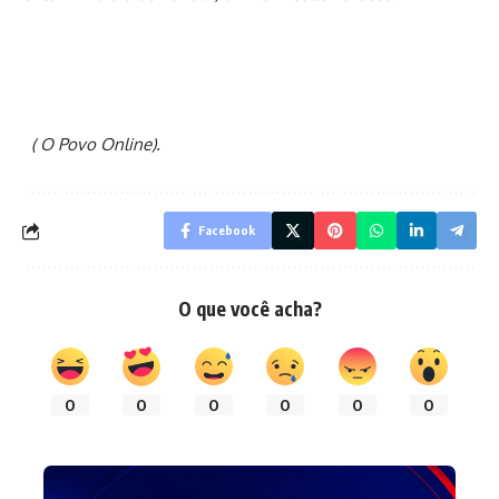
( O Povo Online).
Facebook
O que você acha?
0
0
0
0
0
0