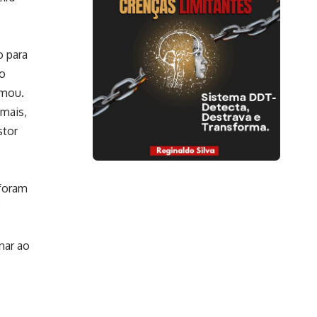
o para
to
rmou.
 mais,
stor
 foram
O
nar ao