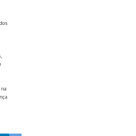
o
ados
,
e
 na
ança