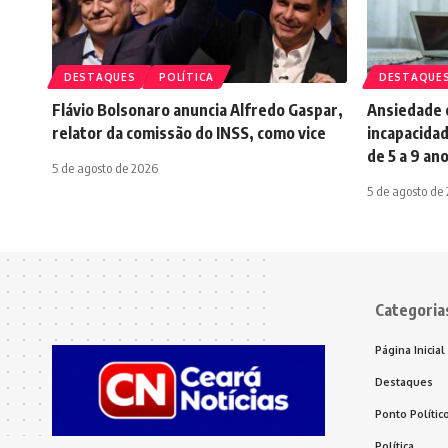
DESTAQUES
POLÍTICA
DESTAQUE
Flávio Bolsonaro anuncia Alfredo Gaspar,
Ansiedade é
relator da comissão do INSS, como vice
incapacidad
de 5 a 9 an
5 de agosto de 2026
5 de agosto de
Categoria
Página Inicial
Destaques
Ponto Polític
Política