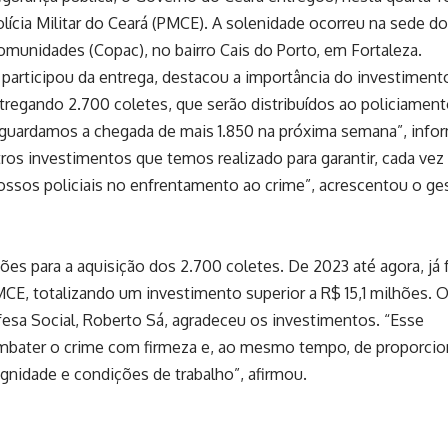
Polícia Militar do Ceará (PMCE). A solenidade ocorreu na sede do
unidades (Copac), no bairro Cais do Porto, em Fortaleza.
participou da entrega, destacou a importância do investiment
tregando 2.700 coletes, que serão distribuídos ao policiamen
aguardamos a chegada de mais 1.850 na próxima semana”, info
tros investimentos que temos realizado para garantir, cada vez
ossos policiais no enfrentamento ao crime”, acrescentou o ge
ões para a aquisição dos 2.700 coletes. De 2023 até agora, já
PMCE, totalizando um investimento superior a R$ 15,1 milhões. 
fesa Social, Roberto Sá, agradeceu os investimentos. “Esse
ombater o crime com firmeza e, ao mesmo tempo, de proporcio
ignidade e condições de trabalho”, afirmou.