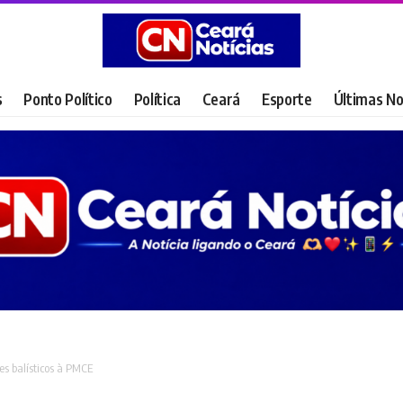
s
Ponto Político
Política
Ceará
Esporte
Últimas No
es balísticos à PMCE