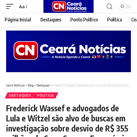
Aa
Font
Resizer
Página Inicial
Destaques
Ponto Político
Política
Ce
Ceará Notícias
>
Blog
>
Destaques
>
Frederick Wassef e advogados de Lula e Witzel são alvo de buscas em investigação sobre desvio de R$ 355 milhões do Sesc, Senac e Fecomércio do Rio
DESTAQUES
POLÍTICA
Frederick Wassef e advogados de
Lula e Witzel são alvo de buscas em
investigação sobre desvio de R$ 355