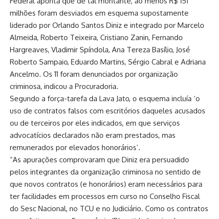
Federal aponta que de tal montante, ao menos R$ 151
milhões foram desviados em esquema supostamente
liderado por Orlando Santos Diniz e integrado por Marcelo
Almeida, Roberto Teixeira, Cristiano Zanin, Fernando
Hargreaves, Vladimir Spíndola, Ana Tereza Basílio, José
Roberto Sampaio, Eduardo Martins, Sérgio Cabral e Adriana
Ancelmo. Os 11 foram denunciados por organização
criminosa, indicou a Procuradoria.
Segundo a força-tarefa da Lava Jato, o esquema incluía ‘o
uso de contratos falsos com escritórios daqueles acusados
ou de terceiros por eles indicados, em que serviços
advocatícios declarados não eram prestados, mas
remunerados por elevados honorários’.
“As apurações comprovaram que Diniz era persuadido
pelos integrantes da organização criminosa no sentido de
que novos contratos (e honorários) eram necessários para
ter facilidades em processos em curso no Conselho Fiscal
do Sesc Nacional, no TCU e no Judiciário. Como os contratos