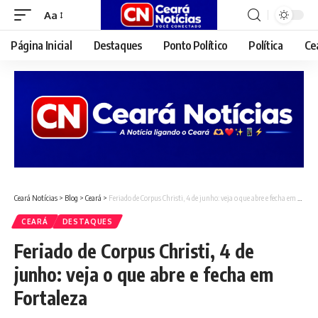
Aa
Font
Resizer
Página Inicial
Destaques
Ponto Político
Política
Ce
Ceará Notícias
>
Blog
>
Ceará
>
Feriado de Corpus Christi, 4 de junho: veja o que abre e fecha em Fortaleza
CEARÁ
DESTAQUES
Feriado de Corpus Christi, 4 de
junho: veja o que abre e fecha em
Fortaleza