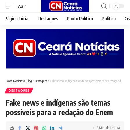
Aa
Font
Resizer
Página Inicial
Destaques
Ponto Político
Política
Ce
Ceará Notícias
>
Blog
>
Destaques
>
Fake news e indígenas são temas possíveis para a redação do Enem
DESTAQUES
Fake news e indígenas são temas
possíveis para a redação do Enem
3 Min. de Leitura