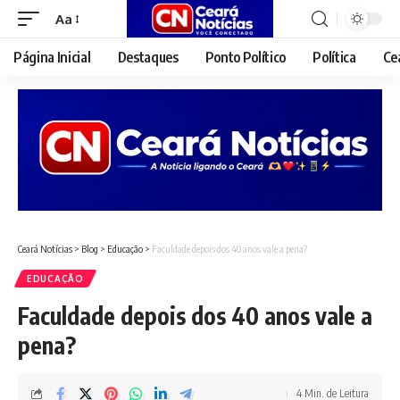
Aa
Font
Resizer
Página Inicial
Destaques
Ponto Político
Política
Ce
Ceará Notícias
>
Blog
>
Educação
>
Faculdade depois dos 40 anos vale a pena?
EDUCAÇÃO
Faculdade depois dos 40 anos vale a
pena?
4 Min. de Leitura