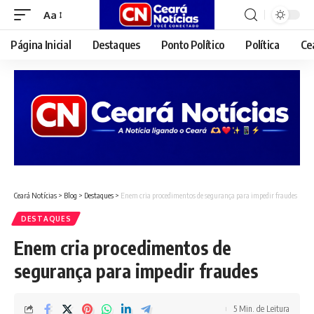
Aa
Font
Resizer
Página Inicial
Destaques
Ponto Político
Política
Ce
Ceará Notícias
>
Blog
>
Destaques
>
Enem cria procedimentos de segurança para impedir fraudes
DESTAQUES
Enem cria procedimentos de
segurança para impedir fraudes
5 Min. de Leitura