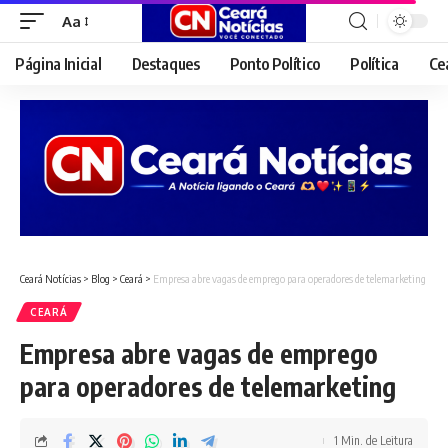
Aa
Font
Resizer
Página Inicial
Destaques
Ponto Político
Política
Ce
Ceará Notícias
>
Blog
>
Ceará
>
Empresa abre vagas de emprego para operadores de telemarketing
CEARÁ
Empresa abre vagas de emprego
para operadores de telemarketing
1 Min. de Leitura