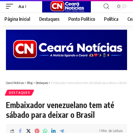
Aa
Font
Resizer
Página Inicial
Destaques
Ponto Político
Política
Ce
Ceará Notícias
>
Blog
>
Destaques
>
Embaixador venezuelano tem até sábado para deixar o Brasil
DESTAQUES
Embaixador venezuelano tem até
sábado para deixar o Brasil
1 Min. de Leitura