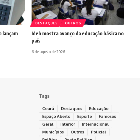
DESTAQUES
OUTROS
ho lançam
Ideb mostra avanço da educação básica no
país
6 de agosto de 2026
Tags
Ceará
Destaques
Educação
Espaço Aberto
Esporte
Famosos
Geral
Interior
Internacional
Municípios
Outros
Policial
Política
Ponto Político