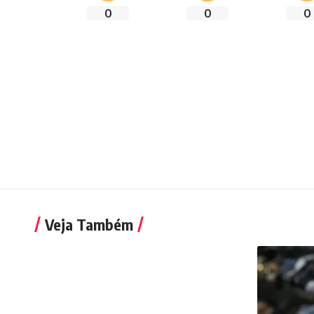
0
0
0
Veja Também