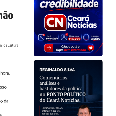
não
n. de Leitura
 hora.
osso,
ão da
e