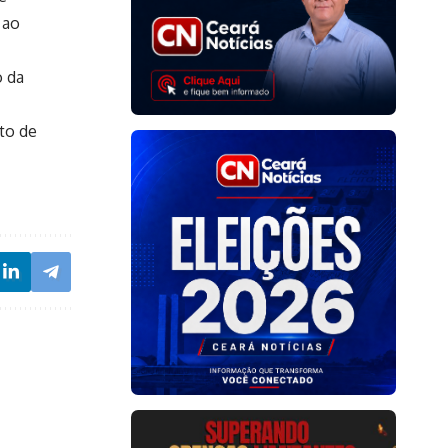
 ao
o da
nto de