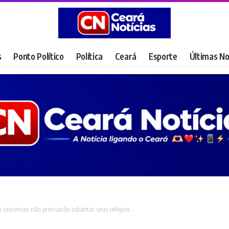
s
Ponto Político
Política
Ceará
Esporte
Últimas No
cearenses não precisarão adiantar seus relógios .