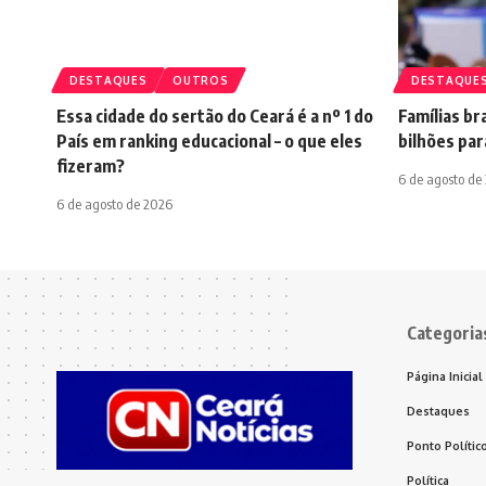
DESTAQUES
OUTROS
DESTAQUE
Essa cidade do sertão do Ceará é a nº 1 do
Famílias br
País em ranking educacional – o que eles
bilhões pa
fizeram?
6 de agosto de
6 de agosto de 2026
Categoria
Página Inicial
Destaques
Ponto Polític
Política