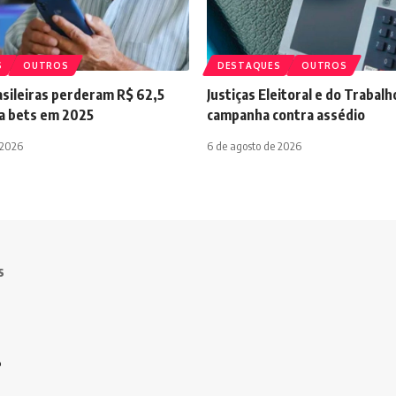
S
OUTROS
DESTAQUES
OUTROS
asileiras perderam R$ 62,5
Justiças Eleitoral e do Trabal
ra bets em 2025
campanha contra assédio
 2026
6 de agosto de 2026
s
o