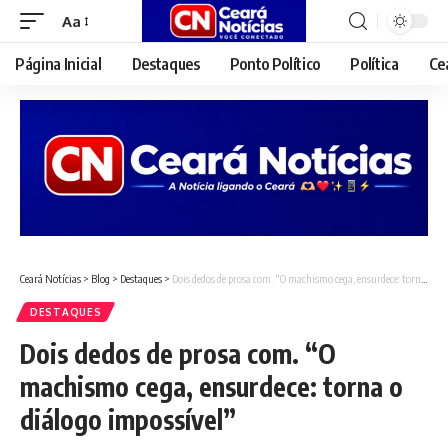
Aa
Font
Resizer
Página Inicial
Destaques
Ponto Político
Política
Ce
Ceará Notícias
>
Blog
>
Destaques
>
Dois dedos de prosa com. “O machismo cega, ensurdece: torna o diálogo impossível”
DESTAQUES
Dois dedos de prosa com. “O
machismo cega, ensurdece: torna o
diálogo impossível”