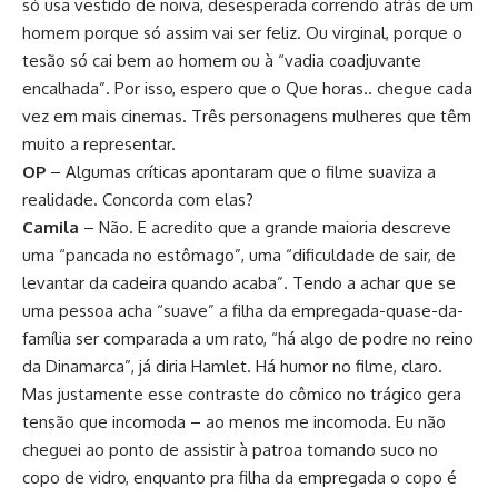
só usa vestido de noiva, desesperada correndo atrás de um
homem porque só assim vai ser feliz. Ou virginal, porque o
tesão só cai bem ao homem ou à “vadia coadjuvante
encalhada”. Por isso, espero que o Que horas.. chegue cada
vez em mais cinemas. Três personagens mulheres que têm
muito a representar.
OP
– Algumas críticas apontaram que o filme suaviza a
realidade. Concorda com elas?
Camila
– Não. E acredito que a grande maioria descreve
uma “pancada no estômago”, uma “dificuldade de sair, de
levantar da cadeira quando acaba”. Tendo a achar que se
uma pessoa acha “suave” a filha da empregada-quase-da-
família ser comparada a um rato, “há algo de podre no reino
da Dinamarca”, já diria Hamlet. Há humor no filme, claro.
Mas justamente esse contraste do cômico no trágico gera
tensão que incomoda – ao menos me incomoda. Eu não
cheguei ao ponto de assistir à patroa tomando suco no
copo de vidro, enquanto pra filha da empregada o copo é