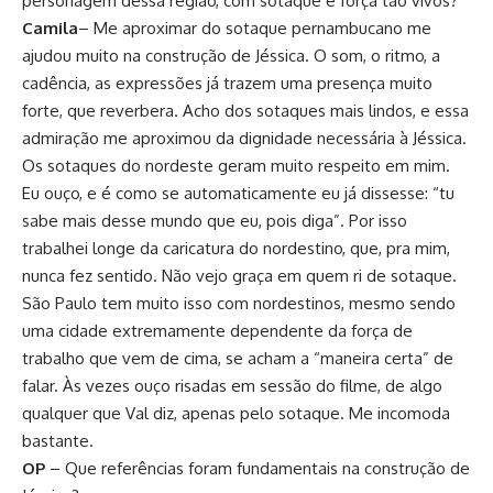
personagem dessa região, com sotaque e força tão vivos?
Camila
– Me aproximar do sotaque pernambucano me
ajudou muito na construção de Jéssica. O som, o ritmo, a
cadência, as expressões já trazem uma presença muito
forte, que reverbera. Acho dos sotaques mais lindos, e essa
admiração me aproximou da dignidade necessária à Jéssica.
Os sotaques do nordeste geram muito respeito em mim.
Eu ouço, e é como se automaticamente eu já dissesse: “tu
sabe mais desse mundo que eu, pois diga”. Por isso
trabalhei longe da caricatura do nordestino, que, pra mim,
nunca fez sentido. Não vejo graça em quem ri de sotaque.
São Paulo tem muito isso com nordestinos, mesmo sendo
uma cidade extremamente dependente da força de
trabalho que vem de cima, se acham a “maneira certa” de
falar. Às vezes ouço risadas em sessão do filme, de algo
qualquer que Val diz, apenas pelo sotaque. Me incomoda
bastante.
OP
– Que referências foram fundamentais na construção de