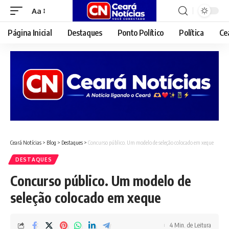
Aa
Font
Resizer
Página Inicial
Destaques
Ponto Político
Política
Ce
Ceará Notícias
>
Blog
>
Destaques
>
Concurso público. Um modelo de seleção colocado em xeque
DESTAQUES
Concurso público. Um modelo de
seleção colocado em xeque
4 Min. de Leitura