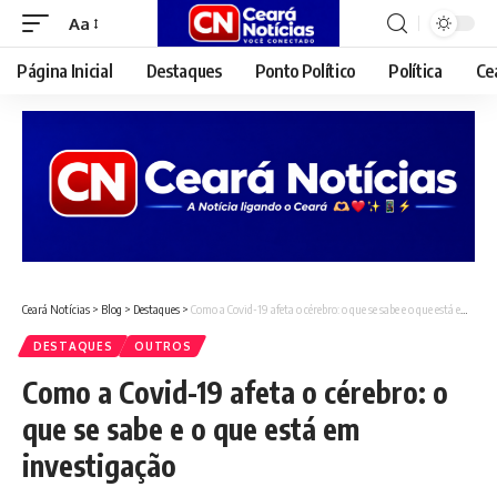
Aa
Font
Resizer
Página Inicial
Destaques
Ponto Político
Política
Ce
Ceará Notícias
>
Blog
>
Destaques
>
Como a Covid-19 afeta o cérebro: o que se sabe e o que está em investigação
DESTAQUES
OUTROS
Como a Covid-19 afeta o cérebro: o
que se sabe e o que está em
investigação