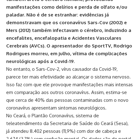
manifestações como delírios e perda de olfato e/ou
paladar. Não é de se estranhar: evidências já
demonstravam que os coronavírus Sars-Cov (2002) e
Mers (2012) também infectavam o cérebro, induzindo a
encefalites, encefalopatia e Acidentes Vasculares
Cerebrais (AVCs). O apresentador do SportTV, Rodrigo
Rodrigues morreu, em julho, vítima de complicações
neurológicas após a Covid-19.
No entanto, o Sars-Cov-2, vírus causador da Covid-19,
parece ter mais efetividade ao alcançar o sistema nervoso.
Isso faz com que ele provoque manifestações mais intensas
em comparação aos outros coronavírus. Assim, estima-se
que cerca de 40% das pessoas contaminadas com o novo
coronavírus apresentam sintomas neurológicos.
No Ceará, o Plantão Coronavírus, sistema de
teleatendimento da Secretaria de Saúde do Ceará (Sesa),
já atendeu 8.402 pessoas (11,9%) com dor de cabeça e
2.674 (3,7%) com confusão mental. Os dados são do portal