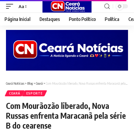
Aa
Font
Resizer
Página Inicial
Destaques
Ponto Político
Política
Ce
Ceará Notícias
>
Blog
>
Ceará
>
Com Mourãozão liberado, Nova Russas enfrenta Maracanã pela série B do cearense
CEARÁ
ESPORTE
Com Mourãozão liberado, Nova
Russas enfrenta Maracanã pela série
B do cearense