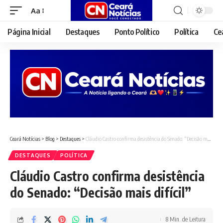
Aa
Font
Resizer
Página Inicial
Destaques
Ponto Político
Política
Ce
Ceará Notícias
>
Blog
>
Destaques
>
Cláudio Castro confirma desistência do Senado: “Decisão mais difícil”
DESTAQUES
POLÍTICA
Cláudio Castro confirma desistência
do Senado: “Decisão mais difícil”
8 Min. de Leitura