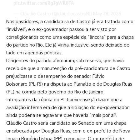
pic.twitter.com/Rg7gWlUJFA
— Cláudio Castro (@claudiocastroRJ)
May 28, 2026
Nos bastidores, a candidatura de Castro já era tratada como
“inviável”, e o ex-governador passou a ser visto por
correligionários como uma espécie de “âncora” para a chapa
do partido no Rio. Ele já vinha, inclusive, sendo deixado de
lado em agendas públicas.
Dirigentes do partido afirmaram, sob reserva, que havia
receio de que a manutenção da pré-candidatura de Castro
prejudicasse o desempenho do senador Flávio
Bolsonaro (PL-RJ) na disputa ao Planalto e de Douglas Ruas
(PL) na corrida pelo governo do Rio de Janeiro.
Integrantes da cúpula do PL fluminense já diziam que a
avaliação interna era de que a situação do ex-governador
ainda poderia se agravar e que haveria “mais por aí”.
Cláudio Castro seria candidato ao Senado em uma chapa
encabeçada por Douglas Ruas, com o ex-prefeito de Nova
Iguaçu Rogério Lisboa (PP) como vice. O ex-prefeito de