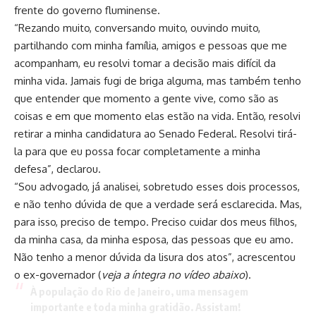
frente do governo fluminense.
“Rezando muito, conversando muito, ouvindo muito,
partilhando com minha família, amigos e pessoas que me
acompanham, eu resolvi tomar a decisão mais difícil da
minha vida. Jamais fugi de briga alguma, mas também tenho
que entender que momento a gente vive, como são as
coisas e em que momento elas estão na vida. Então, resolvi
retirar a minha candidatura ao Senado Federal. Resolvi tirá-
la para que eu possa focar completamente a minha
defesa”, declarou.
“Sou advogado, já analisei, sobretudo esses dois processos,
e não tenho dúvida de que a verdade será esclarecida. Mas,
para isso, preciso de tempo. Preciso cuidar dos meus filhos,
da minha casa, da minha esposa, das pessoas que eu amo.
Não tenho a menor dúvida da lisura dos atos”, acrescentou
o ex-governador (
veja a íntegra no vídeo abaixo
).
À população do Rio de Janeiro, uma mensagem
importante e toda minha gratidão. Assistam!