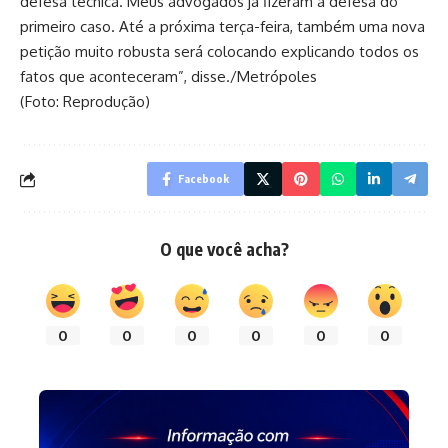
defesa técnica. Meus advogados já fizeram a defesa do
primeiro caso. Até a próxima terça-feira, também uma nova
petição muito robusta será colocando explicando todos os
fatos que aconteceram”, disse./Metrópoles
(Foto: Reprodução)
Facebook
O que você acha?
0
0
0
0
0
0