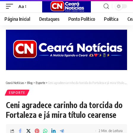
Aa
Font
Resizer
Página Inicial
Destaques
Ponto Político
Política
Ce
Ceará Notícias
>
Blog
>
Esporte
>
Ceni agradece carinho da torcida do Fortaleza e já mira título cearense
ESPORTE
Ceni agradece carinho da torcida do
Fortaleza e já mira título cearense
2 Min. de Leitura