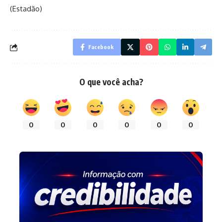
(Estadão)
Facebook
O que você acha?
0
0
0
0
0
0