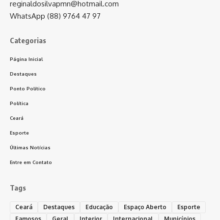
reginaldosilvapmn@hotmail.com
WhatsApp (88) 9764 47 97
Categorias
Página Inicial
Destaques
Ponto Político
Política
Ceará
Esporte
Últimas Notícias
Entre em Contato
Tags
Ceará
Destaques
Educação
Espaço Aberto
Esporte
Famosos
Geral
Interior
Internacional
Municípios