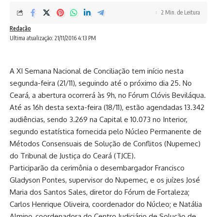
2 Min. de Leitura
Redação
Ultima atualização: 21/11/2016 4:13 PM
A XI Semana Nacional de Conciliação tem início nesta
segunda-feira (21/11), seguindo até o próximo dia 25. No
Ceará, a abertura ocorrerá às 9h, no Fórum Clóvis Beviláqua.
Até as 16h desta sexta-feira (18/11), estão agendadas 13.342
audiências, sendo 3.269 na Capital e 10.073 no Interior,
segundo estatística fornecida pelo Núcleo Permanente de
Métodos Consensuais de Solução de Conflitos (Nupemec)
do Tribunal de Justiça do Ceará (TJCE).
Participarão da cerimônia o desembargador Francisco
Gladyson Pontes, supervisor do Nupemec, e os juízes José
Maria dos Santos Sales, diretor do Fórum de Fortaleza;
Carlos Henrique Oliveira, coordenador do Núcleo; e Natália
Almino, coordenadora do Centro Judiciário de Solução de