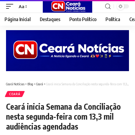
Aa
Font
Resizer
Página Inicial
Destaques
Ponto Político
Política
Ce
Ceará Notícias
>
Blog
>
Ceará
>
Ceará inicia Semana da Conciliação nesta segunda-feira com 13,3 mil audiências agendadas
CEARÁ
Ceará inicia Semana da Conciliação
nesta segunda-feira com 13,3 mil
audiências agendadas