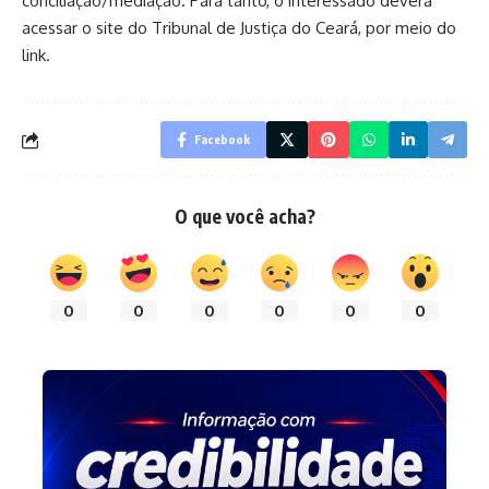
conciliação/mediação. Para tanto, o interessado deverá
acessar o site do Tribunal de Justiça do Ceará, por meio do
link
.
Facebook
O que você acha?
0
0
0
0
0
0