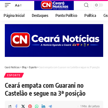
Aa
Font
Resizer
Página Inicial
Destaques
Ponto Político
Política
Ce
Ceará Notícias
>
Blog
>
Esporte
>
Ceará empata com Guarani no Castelão e segue na 3ª posição
ESPORTE
Ceará empata com Guarani no
Castelão e segue na 3ª posição
1 Min. de Leitura