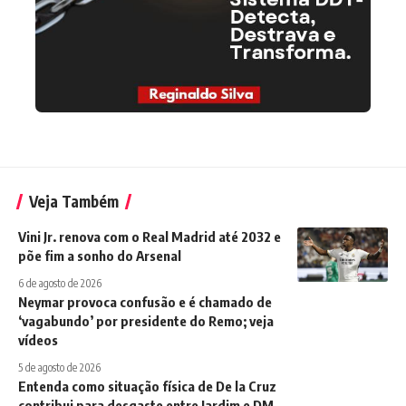
Veja Também
Vini Jr. renova com o Real Madrid até 2032 e
põe fim a sonho do Arsenal
6 de agosto de 2026
Neymar provoca confusão e é chamado de
‘vagabundo’ por presidente do Remo; veja
vídeos
5 de agosto de 2026
Entenda como situação física de De la Cruz
contribui para desgaste entre Jardim e DM