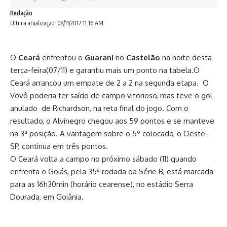
Redação
Ultima atualização: 08/11/2017 11:16 AM
O
Ceará
enfrentou o
Guarani
no
Castelão
na noite desta
terça-feira(07/11) e garantiu mais um ponto na tabela.O
Ceará arrancou um empate de 2 a 2 na segunda etapa. O
Vovô poderia ter saído de campo vitorioso, mas teve o gol
anulado de Richardson, na reta final do jogo. Com o
resultado, o Alvinegro chegou aos 59 pontos e se manteve
na 3ª posição. A vantagem sobre o 5º colocado, o Oeste-
SP, continua em três pontos.
O Ceará volta a campo no próximo sábado (11) quando
enfrenta o Goiás, pela 35ª rodada da Série B, está marcada
para as 16h30min (horário cearense), no estádio Serra
Dourada, em Goiânia.