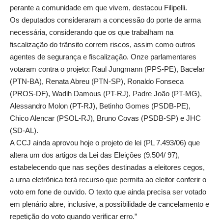
perante a comunidade em que vivem, destacou Filipelli.
Os deputados consideraram a concessão do porte de arma
necessária, considerando que os que trabalham na
fiscalização do trânsito correm riscos, assim como outros
agentes de segurança e fiscalização. Onze parlamentares
votaram contra o projeto: Raul Jungmann (PPS-PE), Bacelar
(PTN-BA), Renata Abreu (PTN-SP), Ronaldo Fonseca
(PROS-DF), Wadih Damous (PT-RJ), Padre João (PT-MG),
Alessandro Molon (PT-RJ), Betinho Gomes (PSDB-PE),
Chico Alencar (PSOL-RJ), Bruno Covas (PSDB-SP) e JHC
(SD-AL).
A CCJ ainda aprovou hoje o projeto de lei (PL 7.493/06) que
altera um dos artigos da Lei das Eleições (9.504/ 97),
estabelecendo que nas seções destinadas a eleitores cegos,
a urna eletrônica terá recurso que permita ao eleitor conferir o
voto em fone de ouvido. O texto que ainda precisa ser votado
em plenário abre, inclusive, a possibilidade de cancelamento e
repetição do voto quando verificar erro.”