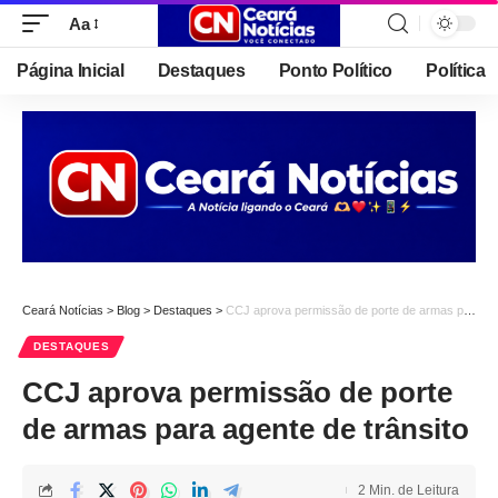
Aa
Font
Resizer
Página Inicial
Destaques
Ponto Político
Política
Ceará Notícias
>
Blog
>
Destaques
>
CCJ aprova permissão de porte de armas para agente de trânsito
DESTAQUES
CCJ aprova permissão de porte
de armas para agente de trânsito
2 Min. de Leitura