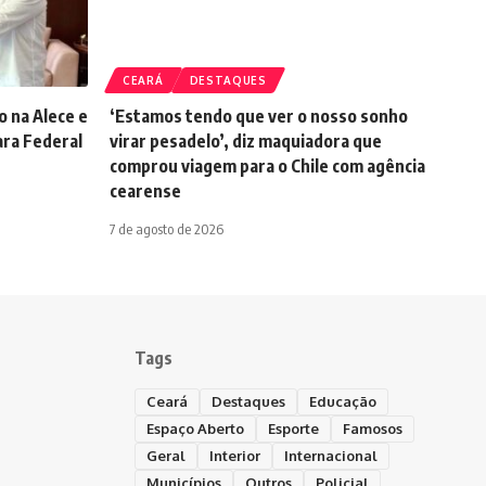
CEARÁ
DESTAQUES
o na Alece e
‘Estamos tendo que ver o nosso sonho
ara Federal
virar pesadelo’, diz maquiadora que
comprou viagem para o Chile com agência
cearense
7 de agosto de 2026
Tags
Ceará
Destaques
Educação
Espaço Aberto
Esporte
Famosos
Geral
Interior
Internacional
Municípios
Outros
Policial