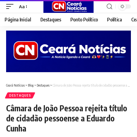
Aa
Font
Resizer
Página Inicial
Destaques
Ponto Político
Política
Ce
Ceará Notícias
>
Blog
>
Destaques
>
Câmara de João Pessoa rejeita título de cidadão pessoense a Eduardo Cunha
DESTAQUES
Câmara de João Pessoa rejeita título
de cidadão pessoense a Eduardo
Cunha